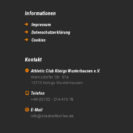
e
Informationen
n
Impressum
,
Datenschutzerklärung
N
Cookies
a
v
Kontakt
i
Athletic Club Königs Wusterhausen e.V.
g
Wernsdorfer Str. 97a
a
15713 Königs Wusterhausen
t
Telefon
+49 (0)152 - 214 410 78
i
E-Mail
o
info@stadionfest-kw.de
n