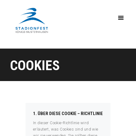
Impressum
COOKIES
Datenschutzerklärung
Cookies
1. ÜBER DIESE COOKIE – RICHTLINIE
In dieser Cookie-Richtlinie wird
erläutert, was Cookies sind und wie
wir sie verwenden. Sie sollten diese